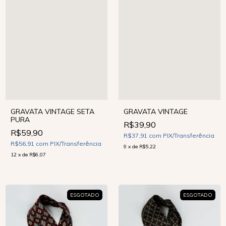
GRAVATA VINTAGE
GRAVATA VINTAGE SETA
PURA
R$39,90
R$59,90
R$37,91
com
PIX/Transferência
R$56,91
com
PIX/Transferência
9
x
de
R$5,22
12
x
de
R$6,07
ESGOTADO
ESGOTADO