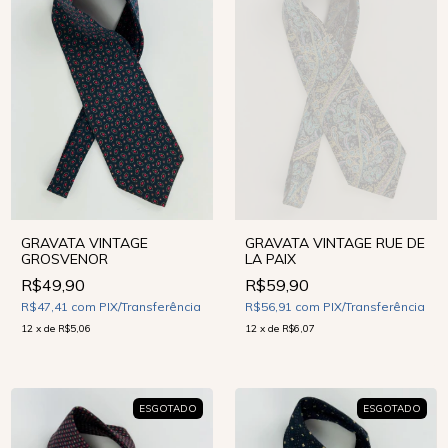
GRAVATA VINTAGE
GRAVATA VINTAGE RUE DE
GROSVENOR
LA PAIX
R$49,90
R$59,90
R$47,41
com
PIX/Transferência
R$56,91
com
PIX/Transferência
12
x
de
R$5,06
12
x
de
R$6,07
ESGOTADO
ESGOTADO