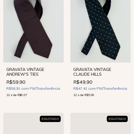
GRAVATA VINTAGE
GRAVATA VINTAGE
ANDREW'S TIES
CLAUDE HILLS
R$59,90
R$49,90
R$56,91
com
PIX/Transferência
R$47,41
com
PIX/Transferência
12
x
de
R$6,07
12
x
de
R$5,06
ESGOTADO
ESGOTADO