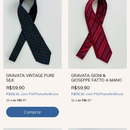
GRAVATA GIONI &
GRAVATA VINTAGE PURE
GIOSEPPE FATTO A MANO
SILK
R$59,90
R$59,90
R$56,91
com
PIX/Transferência
R$56,91
com
PIX/Transferência
12
x
de
R$6,07
12
x
de
R$6,07