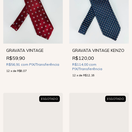
GRAVATA VINTAGE
GRAVATA VINTAGE KENZO
R$59,90
R$120,00
R$56,91
com
PIX/Transferência
R$114,00
com
PIX/Transferência
12
x
de
R$6,07
12
x
de
R$12,16
ESGOTADO
ESGOTADO