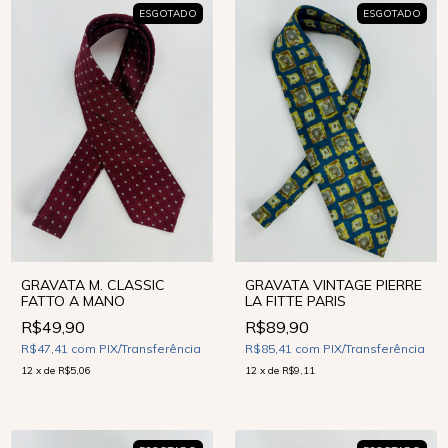
ESGOTADO
ESGOTADO
GRAVATA M. CLASSIC
GRAVATA VINTAGE PIERRE
FATTO A MANO
LA FITTE PARIS
R$49,90
R$89,90
R$47,41
com
PIX/Transferência
R$85,41
com
PIX/Transferência
12
x
de
R$5,06
12
x
de
R$9,11