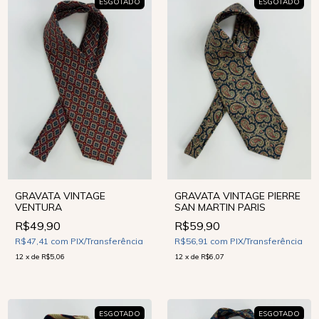
ESGOTADO
ESGOTADO
GRAVATA VINTAGE
GRAVATA VINTAGE PIERRE
VENTURA
SAN MARTIN PARIS
R$49,90
R$59,90
R$47,41
com
PIX/Transferência
R$56,91
com
PIX/Transferência
12
x
de
R$5,06
12
x
de
R$6,07
ESGOTADO
ESGOTADO