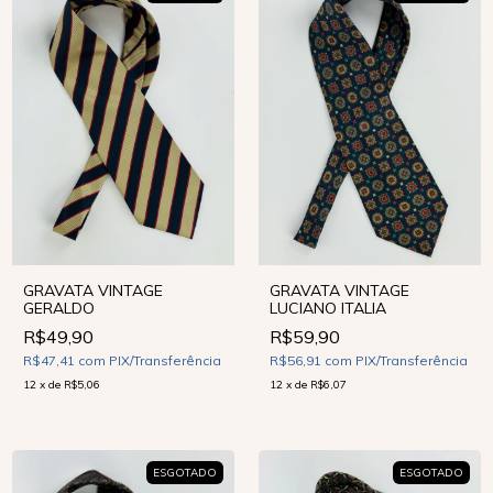
GRAVATA VINTAGE
GRAVATA VINTAGE
GERALDO
LUCIANO ITALIA
R$49,90
R$59,90
R$47,41
com
PIX/Transferência
R$56,91
com
PIX/Transferência
12
x
de
R$5,06
12
x
de
R$6,07
ESGOTADO
ESGOTADO