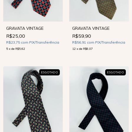
GRAVATA VINTAGE
GRAVATA VINTAGE
R$25,00
R$59,90
R$23,75
com
PIX/Transferência
R$56,91
com
PIX/Transferência
5
x
de
R$5,62
12
x
de
R$6,07
ESGOTADO
ESGOTADO