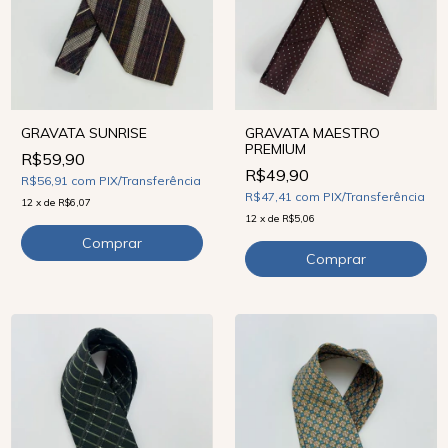
GRAVATA SUNRISE
GRAVATA MAESTRO
PREMIUM
R$59,90
R$49,90
R$56,91
com
PIX/Transferência
R$47,41
com
PIX/Transferência
12
x
de
R$6,07
12
x
de
R$5,06