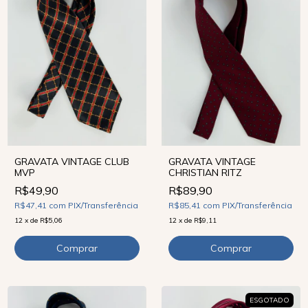
GRAVATA VINTAGE CLUB
GRAVATA VINTAGE
MVP
CHRISTIAN RITZ
R$49,90
R$89,90
R$47,41
com
PIX/Transferência
R$85,41
com
PIX/Transferência
12
x
de
R$5,06
12
x
de
R$9,11
ESGOTADO