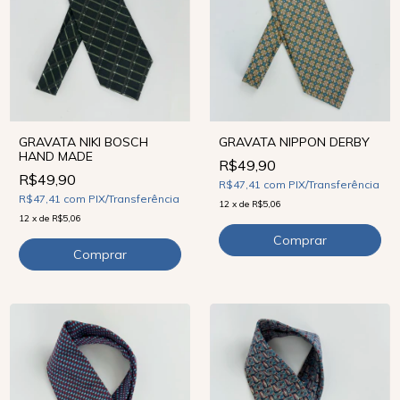
GRAVATA NIPPON DERBY
GRAVATA NIKI BOSCH
HAND MADE
R$49,90
R$49,90
R$47,41
com
PIX/Transferência
R$47,41
com
PIX/Transferência
12
x
de
R$5,06
12
x
de
R$5,06