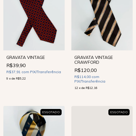
GRAVATA VINTAGE
GRAVATA VINTAGE
CRAWFORD
R$39,90
R$120,00
R$37,91
com
PIX/Transferência
R$114,00
com
9
x
de
R$5,22
PIX/Transferência
12
x
de
R$12,16
ESGOTADO
ESGOTADO