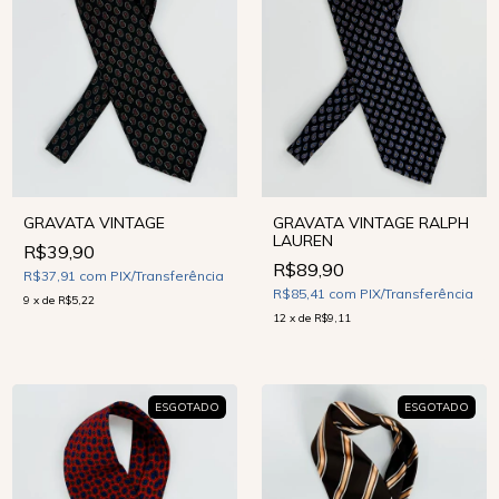
GRAVATA VINTAGE
GRAVATA VINTAGE RALPH
LAUREN
R$39,90
R$89,90
R$37,91
com
PIX/Transferência
R$85,41
com
PIX/Transferência
9
x
de
R$5,22
12
x
de
R$9,11
ESGOTADO
ESGOTADO