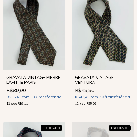
GRAVATA VINTAGE PIERRE
GRAVATA VINTAGE
LAFITTE PARIS
VENTURA
R$89,90
R$49,90
R$85,41
com
PIX/Transferência
R$47,41
com
PIX/Transferência
12
x
de
R$9,11
12
x
de
R$5,06
ESGOTADO
ESGOTADO