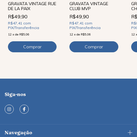
GRAVATA VINTAGE
GRAVATA VINTAGE RUE
GR
CLUB MVP
DE LA PAIX
CH
R$49,90
R$49,90
R$
R$47,41
com
R$47,41
com
R$
PIX/Transferência
PIX/Transferência
PIX
12
x
de
R$5,06
12
x
de
R$5,06
12
Siga-nos
Navegação