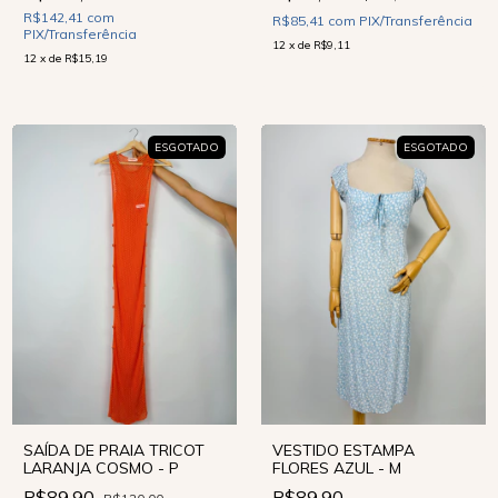
R$142,41
com
R$85,41
com
PIX/Transferência
PIX/Transferência
12
x
de
R$9,11
12
x
de
R$15,19
ESGOTADO
ESGOTADO
SAÍDA DE PRAIA TRICOT
VESTIDO ESTAMPA
LARANJA COSMO - P
FLORES AZUL - M
R$89,90
R$89,90