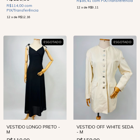
R$85,41
com
PIX/Transferência
R$114,00
com
12
x
de
R$9,11
PIX/Transferência
12
x
de
R$12,16
ESGOTADO
ESGOTADO
VESTIDO LONGO PRETO -
VESTIDO OFF WHITE SEDA
M
- M