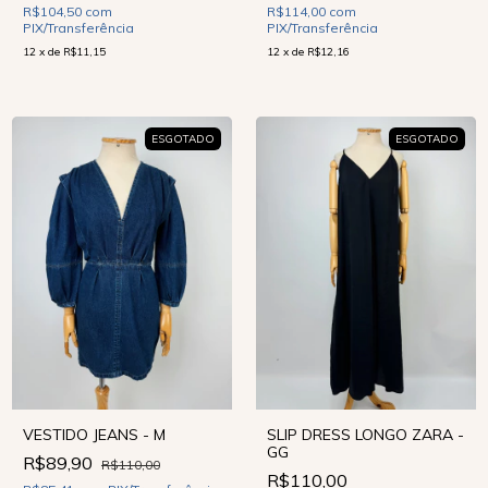
R$104,50
com
R$114,00
com
PIX/Transferência
PIX/Transferência
12
x
de
R$11,15
12
x
de
R$12,16
ESGOTADO
ESGOTADO
VESTIDO JEANS - M
SLIP DRESS LONGO ZARA -
GG
R$89,90
R$110,00
R$110,00