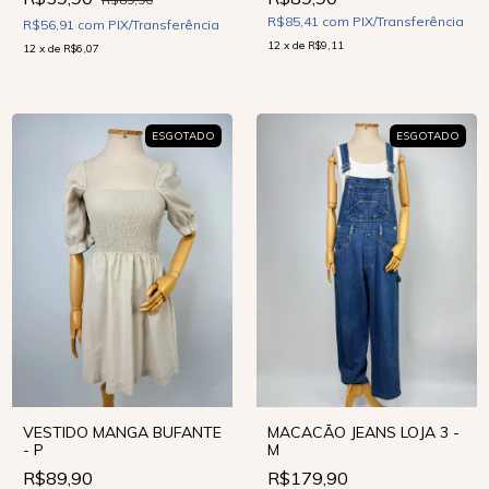
R$85,41
com
PIX/Transferência
R$56,91
com
PIX/Transferência
12
x
de
R$9,11
12
x
de
R$6,07
ESGOTADO
ESGOTADO
VESTIDO MANGA BUFANTE
MACACÃO JEANS LOJA 3 -
- P
M
R$89,90
R$179,90