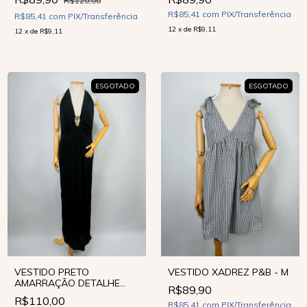
R$120,00
R$85,41
com
PIX/Transferência
R$85,41
com
PIX/Transferência
12
x
de
R$9,11
12
x
de
R$9,11
ESGOTADO
ESGOTADO
VESTIDO PRETO
VESTIDO XADREZ P&B - M
AMARRAÇÃO DETALHE
R$89,90
DOURADO - G
R$110,00
R$85,41
com
PIX/Transferência