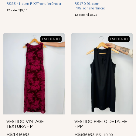
R$85,41
com
PIX/Transferência
R$170,91
com
PIX/Transferência
12
x
de
R$9,11
12
x
de
R$18,23
ESGOTADO
ESGOTADO
VESTIDO VINTAGE
VESTIDO PRETO DETALHE
TEXTURA - P
- PP
R$149,90
R$89,90
R$110,00