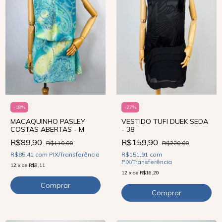
-
18
%
-
27
%
MACAQUINHO PASLEY
VESTIDO TUFI DUEK SEDA
COSTAS ABERTAS - M
- 38
R$89,90
R$159,90
R$110,00
R$220,00
R$85,41
com
PIX/Transferência
R$151,91
com
PIX/Transferência
12
x
de
R$9,11
12
x
de
R$16,20