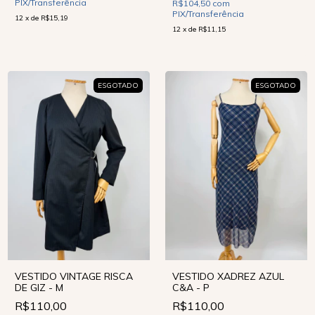
PIX/Transferência
R$104,50
com
PIX/Transferência
12
x
de
R$15,19
12
x
de
R$11,15
ESGOTADO
ESGOTADO
VESTIDO XADREZ AZUL
VESTIDO VINTAGE RISCA
C&A - P
DE GIZ - M
R$110,00
R$110,00