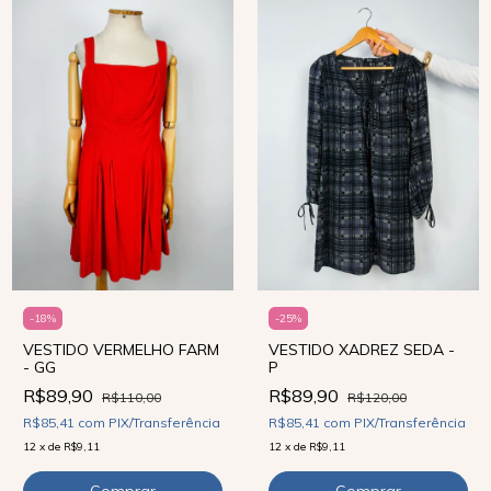
-
18
%
-
25
%
VESTIDO VERMELHO FARM
VESTIDO XADREZ SEDA -
- GG
P
R$89,90
R$89,90
R$110,00
R$120,00
R$85,41
com
PIX/Transferência
R$85,41
com
PIX/Transferência
12
x
de
R$9,11
12
x
de
R$9,11