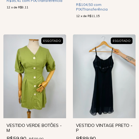
R$85,41
com
PIX/Transferência
R$104,50
com
12
x
de
R$9,11
PIX/Transferência
12
x
de
R$11,15
ESGOTADO
ESGOTADO
VESTIDO VERDE BOTÕES -
VESTIDO VINTAGE PRETO -
M
P
R$59,90
R$89,90
R$89,90