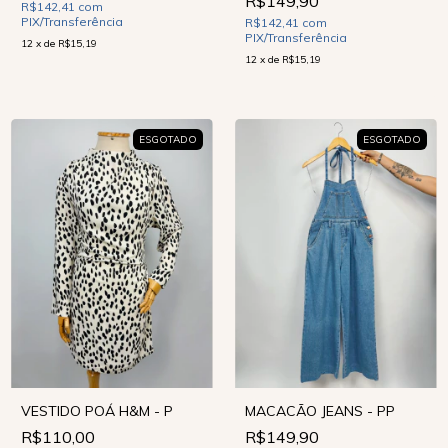
R$149,90
R$142,41
com
PIX/Transferência
R$142,41
com
PIX/Transferência
12
x
de
R$15,19
12
x
de
R$15,19
ESGOTADO
ESGOTADO
VESTIDO POÁ H&M - P
MACACÃO JEANS - PP
R$110,00
R$149,90