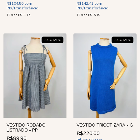
R$104,50
com
R$142,41
com
PIX/Transferência
PIX/Transferência
12
x
de
R$11,15
12
x
de
R$15,19
ESGOTADO
ESGOTADO
VESTIDO RODADO
VESTIDO TRICOT ZARA - G
LISTRADO - PP
R$220,00
R$89,90
R$209,00
com