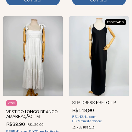
ESGOTADO
SLIP DRESS PRETO - P
-
25
%
R$149,90
VESTIDO LONGO BRANCO
AMARRAÇÃO - M
R$142,41
com
PIX/Transferência
R$89,90
R$120,00
12
x
de
R$15,19
R$85,41
com
PIX/Transferência