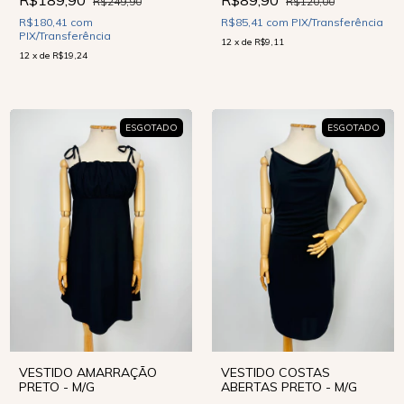
R$249,90
R$120,00
R$180,41
com
R$85,41
com
PIX/Transferência
PIX/Transferência
12
x
de
R$9,11
12
x
de
R$19,24
ESGOTADO
ESGOTADO
VESTIDO AMARRAÇÃO
VESTIDO COSTAS
PRETO - M/G
ABERTAS PRETO - M/G