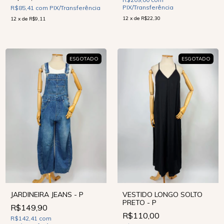
PIX/Transferência
R$85,41
com
PIX/Transferência
12
x
de
R$22,30
12
x
de
R$9,11
ESGOTADO
ESGOTADO
JARDINEIRA JEANS - P
VESTIDO LONGO SOLTO
PRETO - P
R$149,90
R$110,00
R$142,41
com