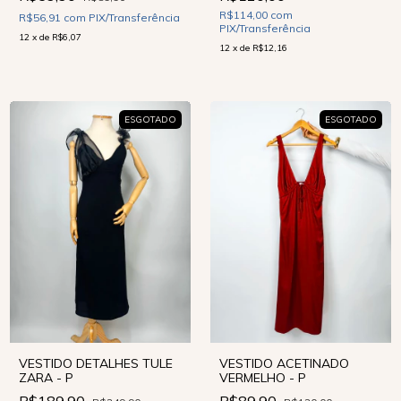
R$114,00
com
R$56,91
com
PIX/Transferência
PIX/Transferência
12
x
de
R$6,07
12
x
de
R$12,16
ESGOTADO
ESGOTADO
VESTIDO DETALHES TULE
VESTIDO ACETINADO
ZARA - P
VERMELHO - P
R$189,90
R$89,90