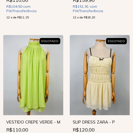
R$110,00
R$159,90
R$104,50
com
R$151,91
com
PIX/Transferência
PIX/Transferência
12
x
de
R$11,15
12
x
de
R$16,20
ESGOTADO
ESGOTADO
VESTIDO CREPE VERDE - M
SLIP DRESS ZARA - P
R$110,00
R$120,00