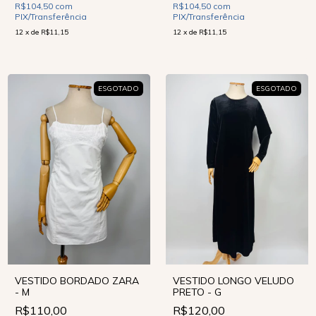
R$104,50
com
R$104,50
com
PIX/Transferência
PIX/Transferência
12
x
de
R$11,15
12
x
de
R$11,15
ESGOTADO
ESGOTADO
VESTIDO BORDADO ZARA
VESTIDO LONGO VELUDO
- M
PRETO - G
R$110,00
R$120,00