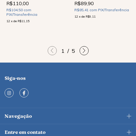
R$110,00
R$89,90
R$104,50
com
R$85,41
com
PIX/Transferência
PIX/Transferência
12
x
de
R$9,11
12
x
de
R$11,15
1
/
5
Siga-nos
Navegação
Entre em contato