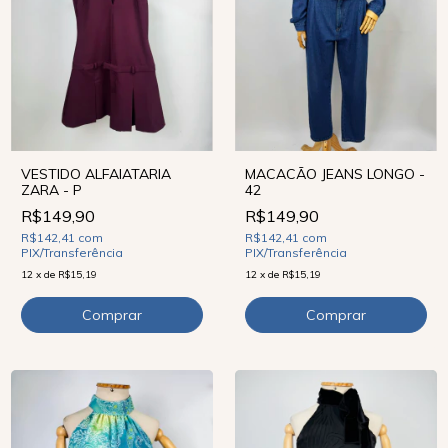
VESTIDO ALFAIATARIA
MACACÃO JEANS LONGO -
ZARA - P
42
R$149,90
R$149,90
R$142,41
com
R$142,41
com
PIX/Transferência
PIX/Transferência
12
x
de
R$15,19
12
x
de
R$15,19