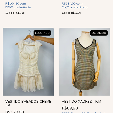
R$104,50
com
R$114,00
com
PIX/Transferência
PIX/Transferência
12
x
de
R$11,15
12
x
de
R$12,16
ESGOTADO
ESGOTADO
VESTIDO BABADOS CREME
VESTIDO XADREZ - P/M
- P
R$89,90
R$120,00