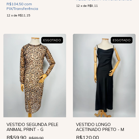
R$104,50
com
12
x
de
R$9,11
PIX/Transferência
12
x
de
R$11,15
ESGOTADO
ESGOTADO
VESTIDO SEGUNDA PELE
VESTIDO LONGO
ANIMAL PRINT - G
ACETINADO PRETO - M
R$59,90
R$120,00
R$89,90