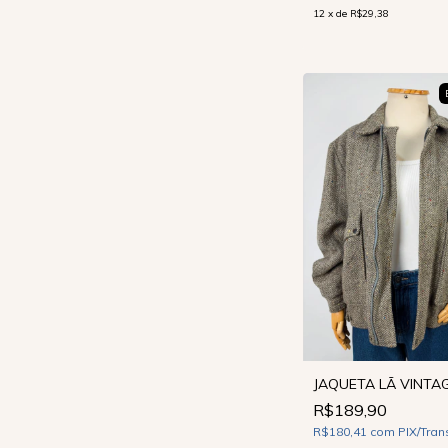
12
x
de
R$29,38
JAQUETA LÃ VINTAG
R$189,90
R$180,41
com
PIX/Tran