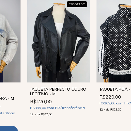
ESGOTADO
JAQUETA PERFECTO COURO
JAQUETA POÁ -
LEGÍTIMO - M
R$220,00
ARA - M
R$420,00
R$209,00
com
PIX
0
R$399,00
com
PIX/Transferência
12
x
de
R$22,30
sferência
12
x
de
R$42,56