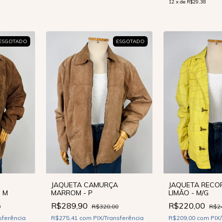
12
x
de
R$29,38
ESGOTADO
ESGOTADO
JAQUETA CAMURÇA
JAQUETA RECO
- M
MARROM - P
LIMÃO - M/G
R$289,90
R$220,00
0
R$320,00
R$2
sferência
R$275,41
com
PIX/Transferência
R$209,00
com
PIX