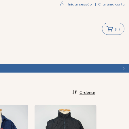
Iniciar sessão
|
Criar uma conta
(
0
)
Ordenar