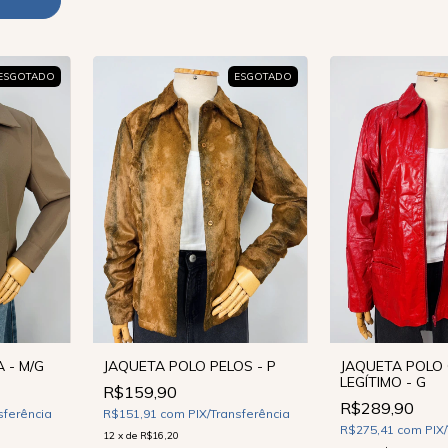
ESGOTADO
ESGOTADO
 - M/G
JAQUETA POLO PELOS - P
JAQUETA POLO
LEGÍTIMO - G
R$159,90
R$289,90
sferência
R$151,91
com
PIX/Transferência
R$275,41
com
PIX
12
x
de
R$16,20