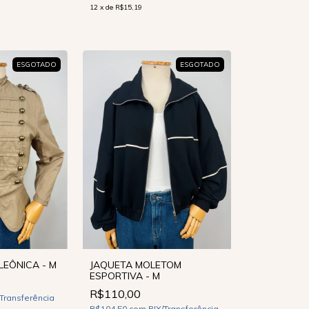
12
x
de
R$15,19
ESGOTADO
ESGOTADO
EÔNICA - M
JAQUETA MOLETOM
ESPORTIVA - M
R$110,00
/Transferência
R$104,50
com
PIX/Transferência