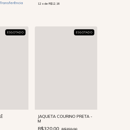
/Transferência
12
x
de
R$12,16
ESGOTADO
ESGOTADO
LÊ
JAQUETA COURINO PRETA -
M
R$320,00
R$359,90