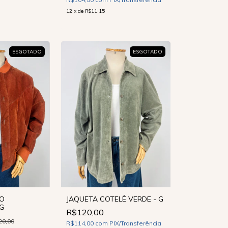
12
x
de
R$11,15
ESGOTADO
ESGOTADO
O
JAQUETA COTELÊ VERDE - G
/G
R$120,00
20,00
R$114,00
com
PIX/Transferência