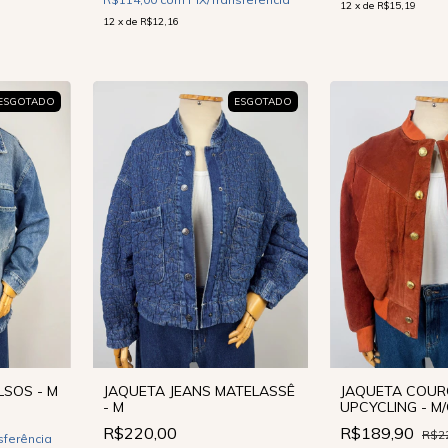
12
x
de
R$15,19
12
x
de
R$12,16
ESGOTADO
ESGOTADO
LSOS - M
JAQUETA JEANS MATELASSÊ
JAQUETA COUR
- M
UPCYCLING - M
R$220,00
R$189,90
R$2
sferência