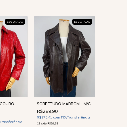
ESGOTADO
ESGOTADO
 COURO
SOBRETUDO MARROM - M/G
R$289,90
R$275,41
com
PIX/Transferência
/Transferência
12
x
de
R$29,38