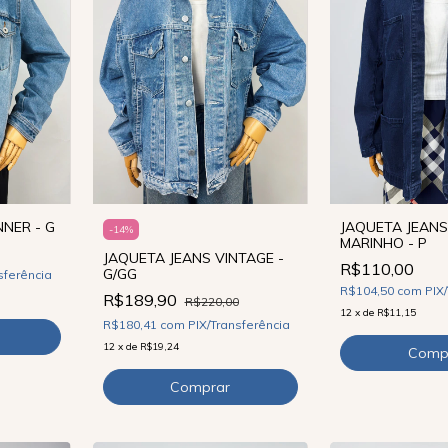
NER - G
JAQUETA JEANS
-
14
%
MARINHO - P
JAQUETA JEANS VINTAGE -
R$110,00
G/GG
sferência
R$104,50
com
PIX
R$189,90
R$220,00
12
x
de
R$11,15
R$180,41
com
PIX/Transferência
12
x
de
R$19,24