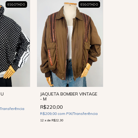
ESGOTADO
ESGOTADO
 U
JAQUETA BOMBER VINTAGE
- M
R$220,00
/Transferência
R$209,00
com
PIX/Transferência
12
x
de
R$22,30