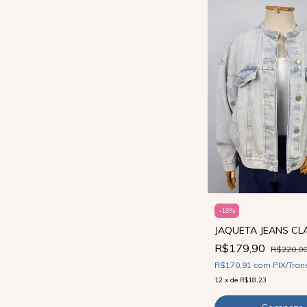
-
18
%
JAQUETA JEANS CL
R$179,90
R$220,0
R$170,91
com
PIX/Tran
12
x
de
R$18,23