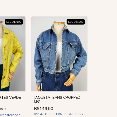
ESGOTADO
ESGOTADO
RTES VERDE
JAQUETA JEANS CROPPED -
M/G
R$149,90
49,90
R$142,41
com
PIX/Transferência
/Transferência