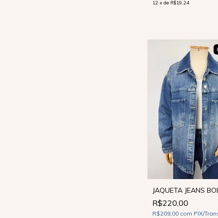
12
x
de
R$19,24
JAQUETA JEANS BO
R$220,00
R$209,00
com
PIX/Tran