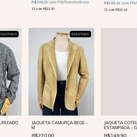
R$209,00
com
PIX/Transferência
R$180,41
com
PIX
12
x
de
R$22,30
12
x
de
R$19,24
ESGOTADO
ESGOTADO
TURIZADO
JAQUETA CAMURÇA BEGE -
JAQUETA COTE
M
ESTAMPADA - G
R$220,00
R$149,90