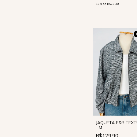
12
x
de
R$22,30
JAQUETA P&B TEX
- M
R$129,90