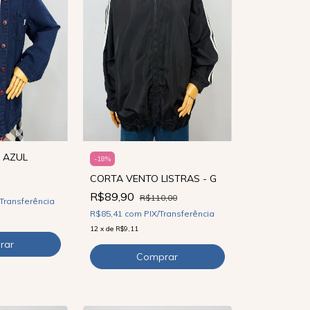
 AZUL
-
18
%
CORTA VENTO LISTRAS - G
R$89,90
R$110,00
/Transferência
R$85,41
com
PIX/Transferência
12
x
de
R$9,11