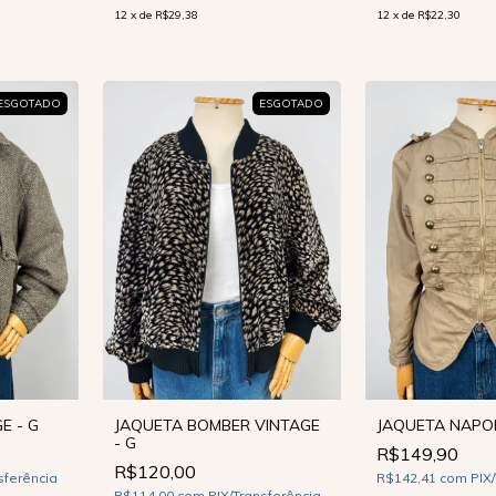
12
x
de
R$29,38
12
x
de
R$22,30
ESGOTADO
ESGOTADO
E - G
JAQUETA BOMBER VINTAGE
JAQUETA NAPOL
- G
R$149,90
R$120,00
sferência
R$142,41
com
PIX
R$114,00
com
PIX/Transferência