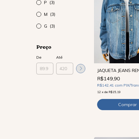
P
(3)
M
(3)
G
(3)
Preço
De
Até
JAQUETA JEANS REN
R$149,90
R$142,41
com
PIX/Tran
12
x
de
R$15,19