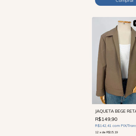
JAQUETA BEGE RETA
R$149,90
R$142,41
com
PIX/Tran
12
x
de
R$15,19