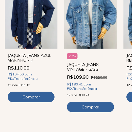
JAQUETA JEANS AZUL
JA
-
14
%
MARINHO - P
RE
JAQUETA JEANS
R$110,00
R$
VINTAGE - G/GG
R$104,50
com
R$
R$189,90
R$220,00
PIX/Transferência
PIX
R$180,41
com
12
x
de
R$11,15
12
PIX/Transferência
12
x
de
R$19,24