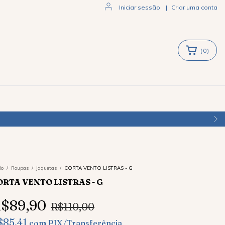
Iniciar sessão
|
Criar uma conta
(
0
)
ENVIAMOS PARA TODO O BRASIL
io
/
Roupas
/
Jaquetas
/
CORTA VENTO LISTRAS - G
ORTA VENTO LISTRAS - G
$89,90
R$110,00
$85,41
com
PIX/Transferência