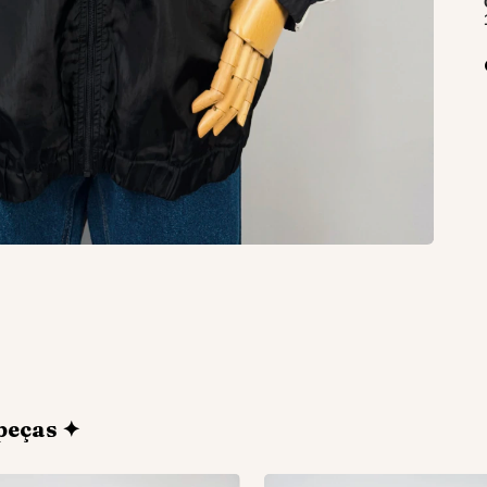
peças ✦