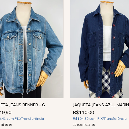
ETA JEANS RENNER - G
JAQUETA JEANS AZUL MARIN
49,90
R$110,00
2,41
com
PIX/Transferência
R$104,50
com
PIX/Transferência
e
R$15,19
12
x
de
R$11,15