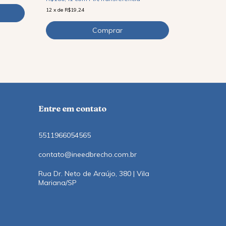
12
x
de
R$32,4
12
x
de
R$19,24
Entre em contato
5511966054565
contato@ineedbrecho.com.br
Rua Dr. Neto de Araújo, 380 | Vila
Mariana/SP