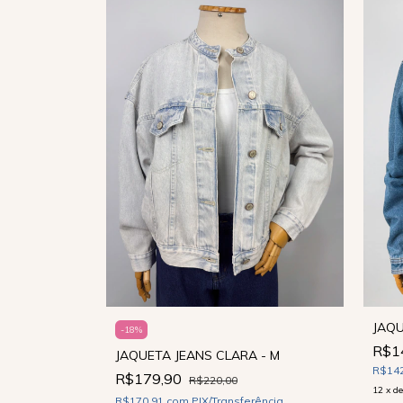
ESGOTADO
JAQU
LER - M
-
18
%
R$1
JAQUETA JEANS CLARA - M
R$14
ência
R$179,90
R$220,00
12
x
d
R$170,91
com
PIX/Transferência