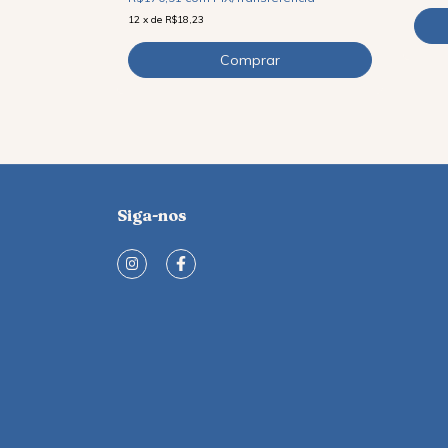
12
x
de
R$18,23
Siga-nos