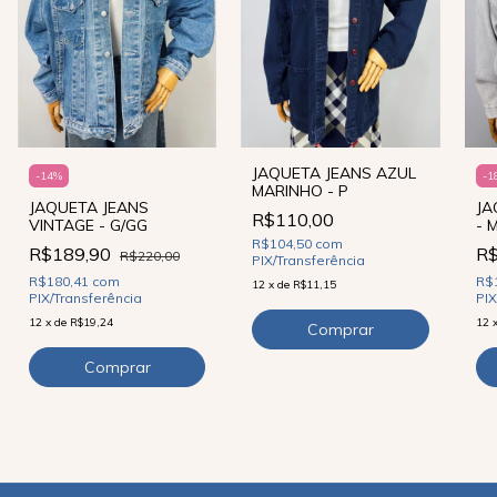
JAQUETA JEANS AZUL
-
14
%
-
1
MARINHO - P
JAQUETA JEANS
JA
R$110,00
VINTAGE - G/GG
- 
R$104,50
com
R$189,90
R
R$220,00
PIX/Transferência
R$180,41
com
R$
12
x
de
R$11,15
PIX/Transferência
PIX
12
x
de
R$19,24
12