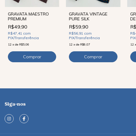
GRAVATA MAESTRO
GRAVATA VINTAGE
GR
PREMIUM
PURE SILK
DE
R$49,90
R$59,90
R$
R$47,41
com
R$56,91
com
R$
PIX/Transferência
PIX/Transferência
PIX
12
x
de
R$5,06
12
x
de
R$6,07
12
Siga-nos