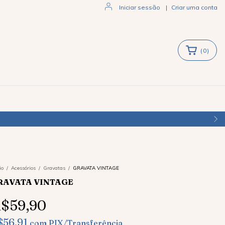
Iniciar sessão
|
Criar uma conta
(
0
)
io
/
Acessórios
/
Gravatas
/
GRAVATA VINTAGE
RAVATA VINTAGE
$59,90
$56,91
com
PIX/Transferência