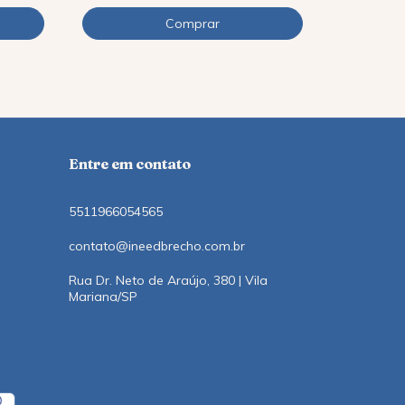
12
x
de
R$5,06
Entre em contato
5511966054565
contato@ineedbrecho.com.br
Rua Dr. Neto de Araújo, 380 | Vila
Mariana/SP