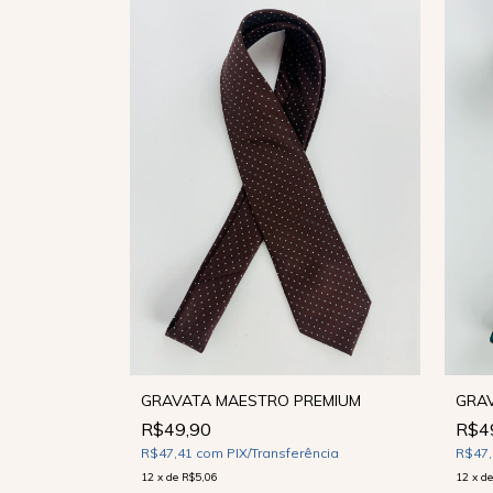
GRAV
GRAVATA MAESTRO PREMIUM
ISTIAN RITZ
R$4
R$49,90
R$47
R$47,41
com
PIX/Transferência
ncia
12
x
d
12
x
de
R$5,06