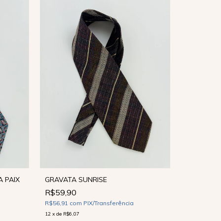
GRAVATA SUNRISE
A PAIX
R$59,90
GRAVATA 
R$56,91
com
PIX/Transferência
R$49,90
12
x
de
R$6,07
R$47,41
co