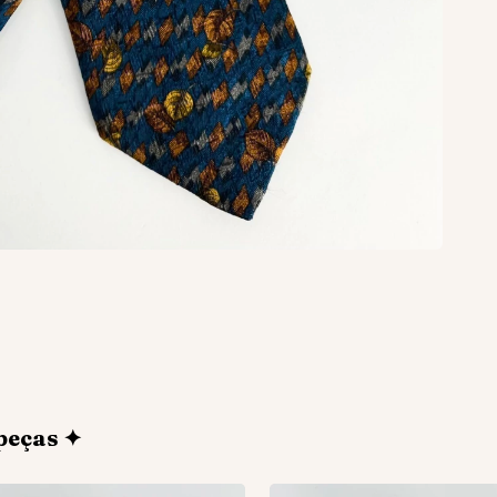
peças ✦