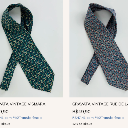
ATA VINTAGE VISMARA
GRAVATA VINTAGE RUE DE L
9,90
R$49,90
,41
com
PIX/Transferência
R$47,41
com
PIX/Transferência
e
R$5,06
12
x
de
R$5,06