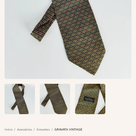
Início
/
Acessórios
/
Gravatas
/
GRAVATA VINTAGE