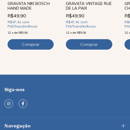
GRAVATA NIKI BOSCH
GRAVATA VINTAGE RUE
GR
HAND MADE
DE LA PAIX
CH
R$49,90
R$49,90
R$
R$47,41
com
R$47,41
com
R$
PIX/Transferência
PIX/Transferência
PIX
12
x
de
R$5,06
12
x
de
R$5,06
12
Siga-nos
Navegação