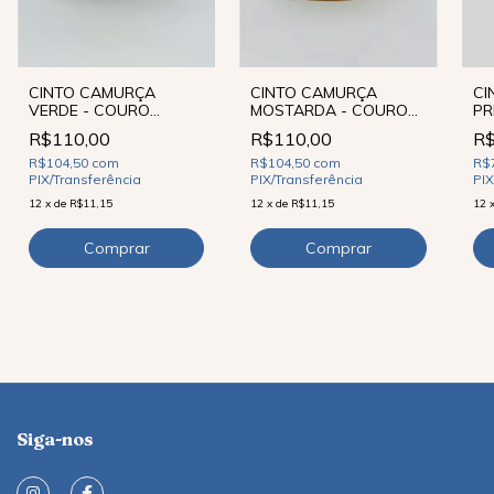
CINTO CAMURÇA
CINTO CAMURÇA
CI
MOSTARDA - COURO
VERDE - COURO
PR
LEGÍTIMO
LEGÍTIMO
R$110,00
R$110,00
R$
R$104,50
com
R$104,50
com
R$
PIX/Transferência
PIX/Transferência
PIX
12
x
de
R$11,15
12
x
de
R$11,15
12
Siga-nos