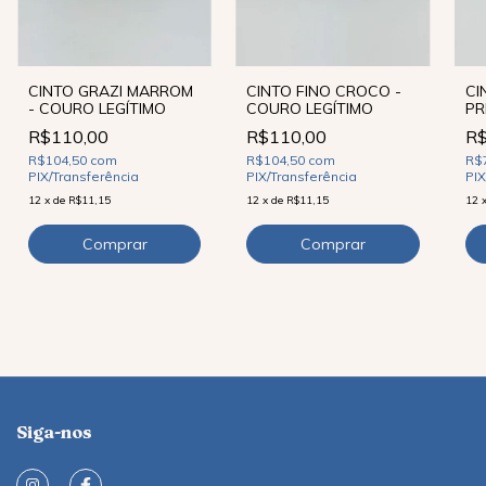
CINTO FINO CROCO -
CI
CINTO GRAZI MARROM
COURO LEGÍTIMO
PR
- COURO LEGÍTIMO
R$110,00
R$
R$110,00
R$104,50
com
R$
R$104,50
com
PIX/Transferência
PIX
PIX/Transferência
12
x
de
R$11,15
12
12
x
de
R$11,15
Siga-nos