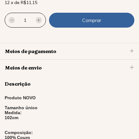
12
x
de
R$11,15
Meios de pagamento
Meios de envio
Descrição
Produto NOVO
Tamanho único
Medida:
102cm
Composição:
100% Couro