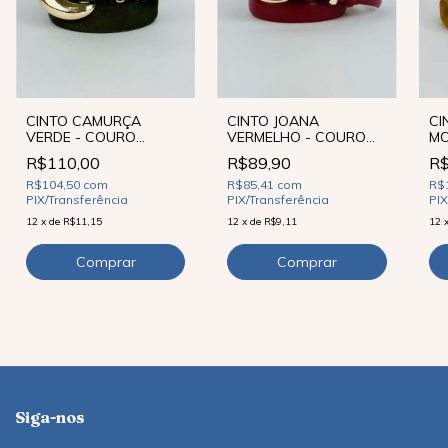
CI
CINTO CAMURÇA
CINTO JOANA
MO
VERDE - COURO
VERMELHO - COURO
LE
LEGÍTIMO
LEGÍTIMO
R$
R$110,00
R$89,90
R$
R$104,50
com
R$85,41
com
PIX
PIX/Transferência
PIX/Transferência
12
12
x
de
R$11,15
12
x
de
R$9,11
Siga-nos