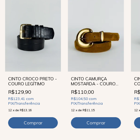
CINTO CROCO PRETO -
CINTO CAMURÇA
CI
COURO LEGÍTIMO
MOSTARDA - COURO
CO
LEGÍTIMO
R$129,90
R$110,00
R$
R$123,41
com
R$104,50
com
R$
PIX/Transferência
PIX/Transferência
PIX
12
x
de
R$13,16
12
x
de
R$11,15
12