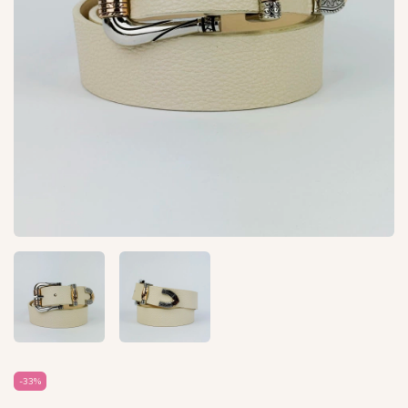
-
33
%