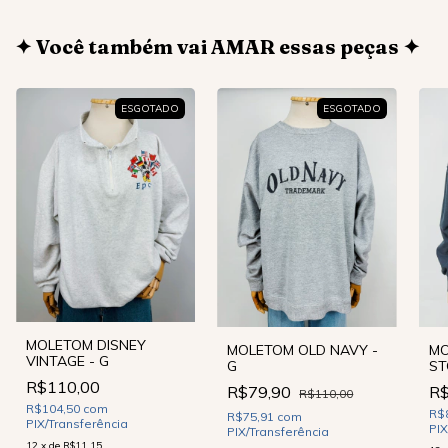
✦ Você também vai AMAR essas peças ✦
ESGOTADO
ESGOTADO
MOLETOM DISNEY
MOLETOM OLD NAVY -
MO
VINTAGE - G
G
ST
R$110,00
R$79,90
R$
R$110,00
R$104,50
com
R$
R$75,91
com
PIX/Transferência
PIX
PIX/Transferência
12
x
de
R$11,15