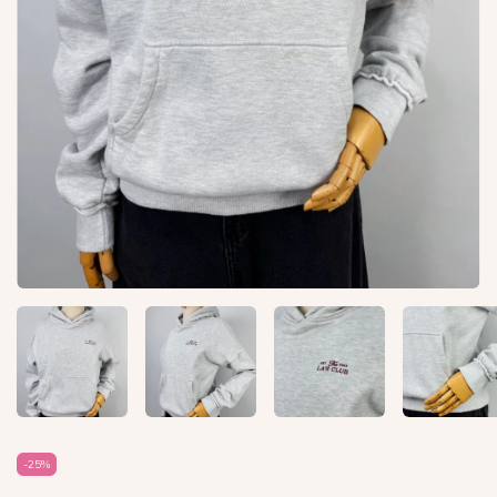
-
25
%