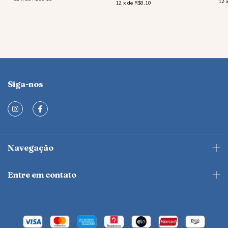
12
12
x
de
R$8,10
Siga-nos
Navegação
Entre em contato