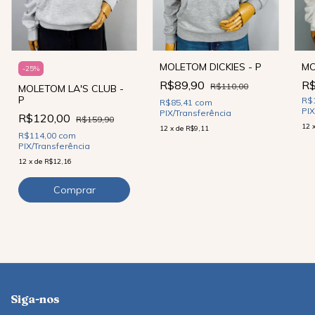
MOLETOM DICKIES - P
MO
-
25
%
R$89,90
R$
R$110,00
MOLETOM LA'S CLUB -
P
R$
R$85,41
com
PIX
PIX/Transferência
R$120,00
R$159,90
12
12
x
de
R$9,11
R$114,00
com
PIX/Transferência
12
x
de
R$12,16
Siga-nos