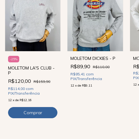
MOLETOM DICKIES - P
MO
-
25
%
R$89,90
R$
R$110,00
MOLETOM LA'S CLUB -
P
R$
R$85,41
com
PIX
PIX/Transferência
R$120,00
R$159,90
12
12
x
de
R$9,11
R$114,00
com
PIX/Transferência
12
x
de
R$12,16