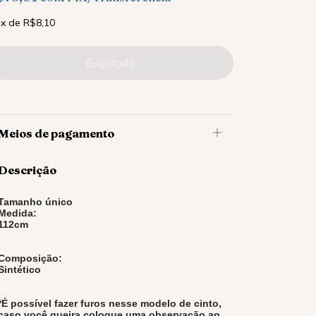
x
de
R$8,10
Meios de pagamento
Descrição
Tamanho único
Medida:
112cm
Composição:
Sintético
*É possível fazer furos nesse modelo de cinto,
caso você queira coloque uma observação ao