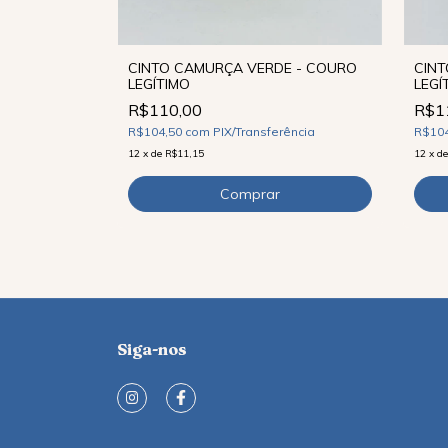
HO - COURO
CINTO CAMURÇA VERDE - COURO
CINT
LEGÍTIMO
LEGÍ
R$110,00
R$1
ncia
R$104,50
com
PIX/Transferência
R$10
12
x
de
R$11,15
12
x
d
Siga-nos