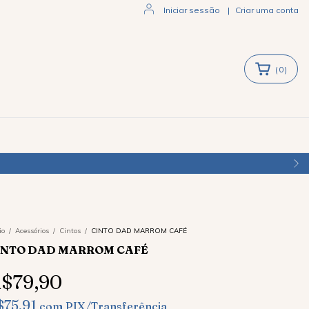
Iniciar sessão
|
Criar uma conta
(
0
)
io
/
Acessórios
/
Cintos
/
CINTO DAD MARROM CAFÉ
INTO DAD MARROM CAFÉ
$79,90
$75,91
com
PIX/Transferência