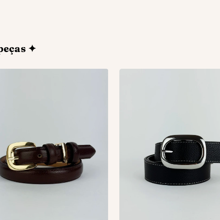
peças ✦