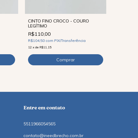
CINTO FINO CROCO - COURO
LEGÍTIMO
CINTO CR
R$110,00
LEGÍTIMO
R$104,50
com
PIX/Transferência
R$110,0
12
x
de
R$11,15
R$104,50
c
12
x
de
R$11,1
Entre em contato
5511966054565
contato@ineedbrecho.com.br