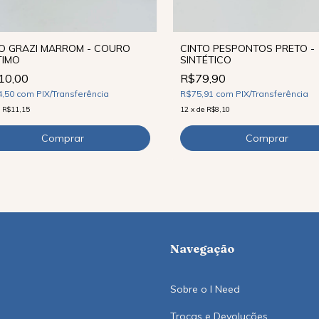
CINTO PESPONTOS PRETO -
O GRAZI MARROM - COURO
SINTÉTICO
TIMO
R$79,90
10,00
R$75,91
com
PIX/Transferência
4,50
com
PIX/Transferência
12
x
de
R$8,10
e
R$11,15
Navegação
Sobre o I Need
Trocas e Devoluções