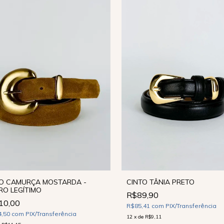
TO CAMURÇA MOSTARDA -
CINTO TÂNIA PRETO
O LEGÍTIMO
R$89,90
10,00
R$85,41
com
PIX/Transferência
4,50
com
PIX/Transferência
12
x
de
R$9,11