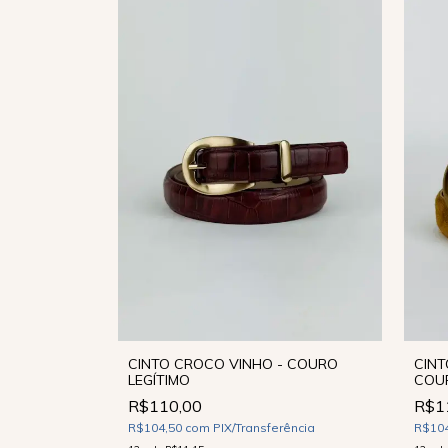
CIN
 - COURO
CINTO CROCO VINHO - COURO
COUR
LEGÍTIMO
R$1
R$110,00
R$10
ência
R$104,50
com
PIX/Transferência