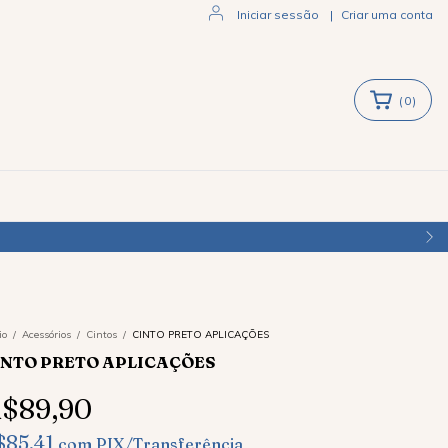
Iniciar sessão
|
Criar uma conta
(
0
)
io
/
Acessórios
/
Cintos
/
CINTO PRETO APLICAÇÕES
INTO PRETO APLICAÇÕES
$89,90
$85,41
com
PIX/Transferência