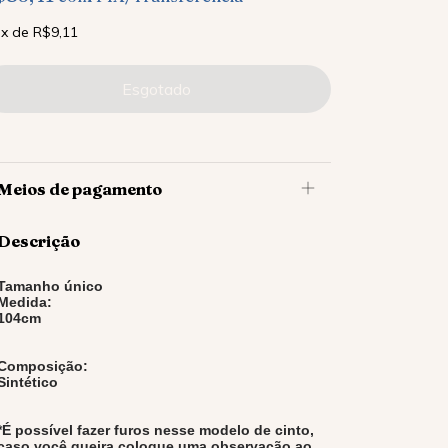
x
de
R$9,11
Meios de pagamento
Descrição
Tamanho único
Medida:
104cm
Composição:
Sintético
*É possível fazer furos nesse modelo de cinto,
caso você queira coloque uma observação ao