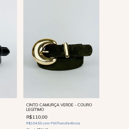
CINTO CAMURÇA VERDE - COURO
LEGÍTIMO
CINTO PE
R$110,00
SINTÉTIC
R$104,50
com
PIX/Transferência
R$79,90