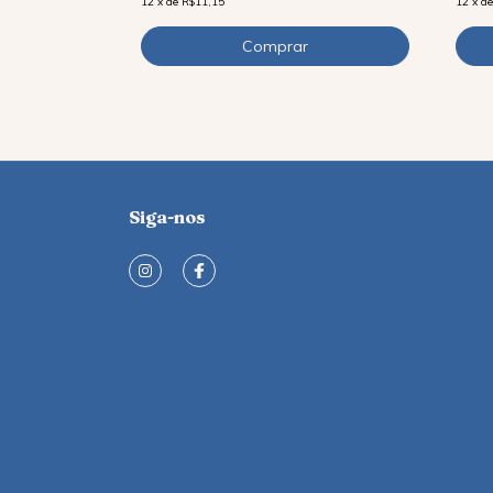
12
x
d
12
x
de
R$11,15
Siga-nos