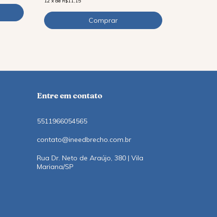
12
x
de
R$11,15
R$75,91
co
12
x
de
R$8,10
Entre em contato
5511966054565
contato@ineedbrecho.com.br
Rua Dr. Neto de Araújo, 380 | Vila
Mariana/SP