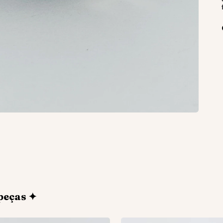
peças ✦