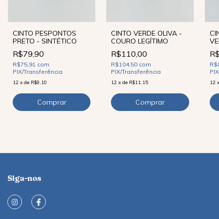
CI
CINTO PESPONTOS
CINTO VERDE OLIVA -
VE
PRETO - SINTÉTICO
COURO LEGÍTIMO
LE
R$
R$79,90
R$110,00
R$
R$75,91
com
R$104,50
com
PIX
PIX/Transferência
PIX/Transferência
12
12
x
de
R$8,10
12
x
de
R$11,15
Siga-nos