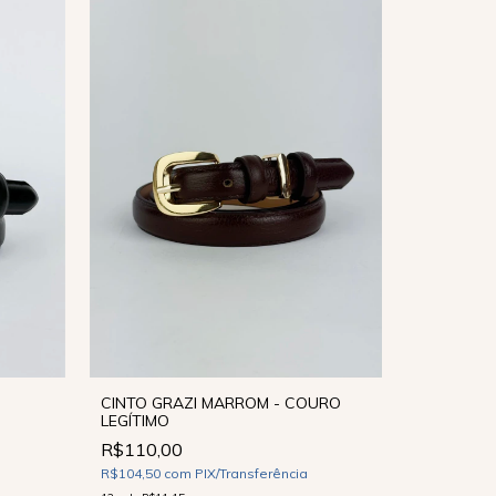
CINTO GRAZI MARROM - COURO
LEGÍTIMO
CINTO CR
R$110,00
LEGÍTIMO
R$104,50
com
PIX/Transferência
R$110,0