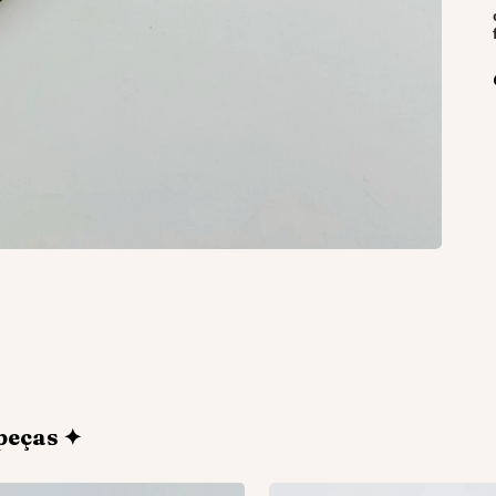
peças ✦