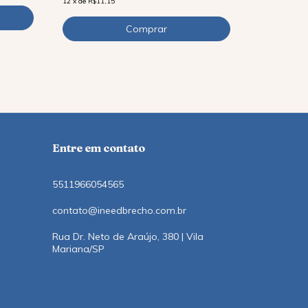
12
x
de
R$11,15
R$104,50
c
12
x
de
R$11,1
Entre em contato
5511966054565
contato@ineedbrecho.com.br
Rua Dr. Neto de Araújo, 380 | Vila
Mariana/SP