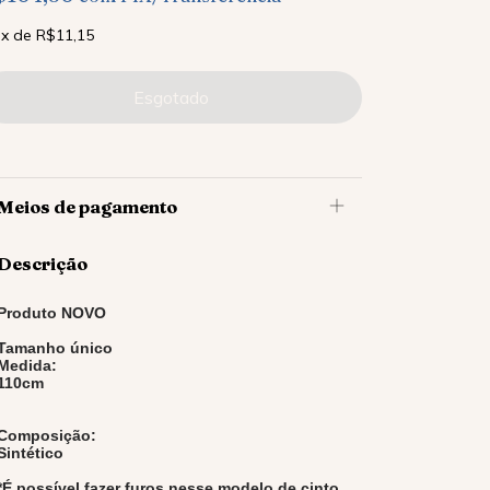
x
de
R$11,15
Meios de pagamento
Descrição
Produto NOVO
Tamanho único
Medida:
110cm
Composição:
Sintético
*É possível fazer furos nesse modelo de cinto,