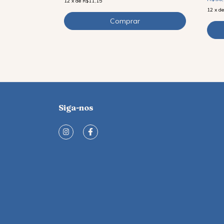
12
x
de
R$11,15
12
x
d
Siga-nos