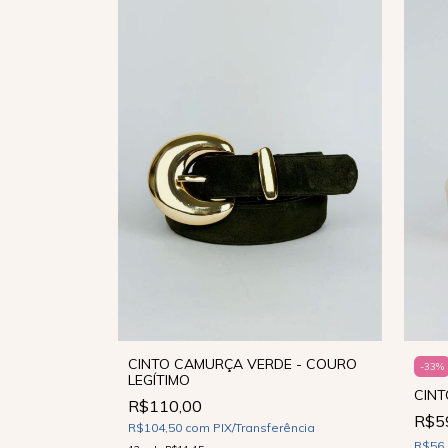
CINTO CAMURÇA VERDE - COURO
 COURO
-
33
%
LEGÍTIMO
CINT
R$110,00
R$5
R$104,50
com
PIX/Transferência
ência
R$56