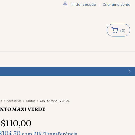
Iniciar sessão
|
Criar uma conta
(
0
)
io
/
Acessórios
/
Cintos
/
CINTO MAXI VERDE
INTO MAXI VERDE
$110,00
$104,50
com
PIX/Transferência