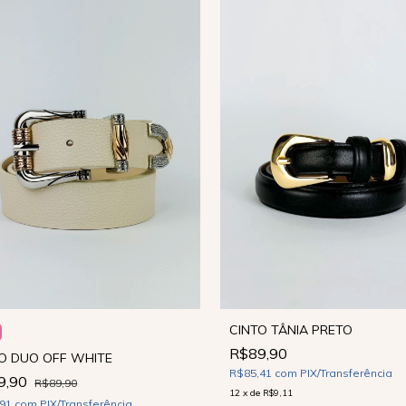
CINTO TÂNIA PRETO
R$89,90
O DUO OFF WHITE
R$85,41
com
PIX/Transferência
9,90
R$89,90
12
x
de
R$9,11
,91
com
PIX/Transferência