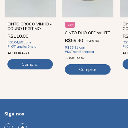
CI
CINTO CROCO VINHO -
-
33
%
CO
COURO LEGÍTIMO
CINTO DUO OFF WHITE
R$
R$110,00
R$59,90
R$89,90
R$
R$104,50
com
PIX
PIX/Transferência
R$56,91
com
PIX/Transferência
12
12
x
de
R$11,15
12
x
de
R$6,07
Siga-nos