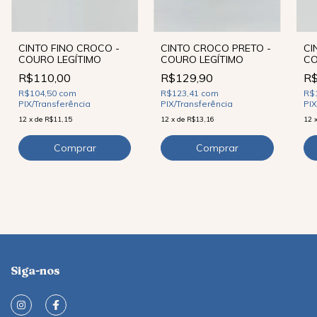
CINTO CROCO PRETO -
CINTO FINO CROCO -
CI
COURO LEGÍTIMO
COURO LEGÍTIMO
CO
R$129,90
R$110,00
R$
R$123,41
com
R$104,50
com
R$
PIX/Transferência
PIX/Transferência
PIX
12
x
de
R$13,16
12
x
de
R$11,15
12
Siga-nos