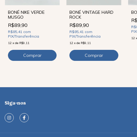
BO
BONÉ VINTAGE HARD
BONÉ NIKE VERDE
ROCK
MUSGO
R$
R$89,90
R$89,90
R$
PIX
R$85,41
com
R$85,41
com
PIX/Transferência
PIX/Transferência
12
12
x
de
R$9,11
12
x
de
R$9,11
Siga-nos