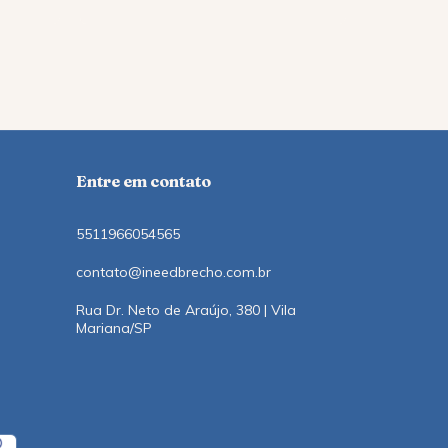
12
x
de
R$12,1
Entre em contato
5511966054565
contato@ineedbrecho.com.br
Rua Dr. Neto de Araújo, 380 | Vila
Mariana/SP