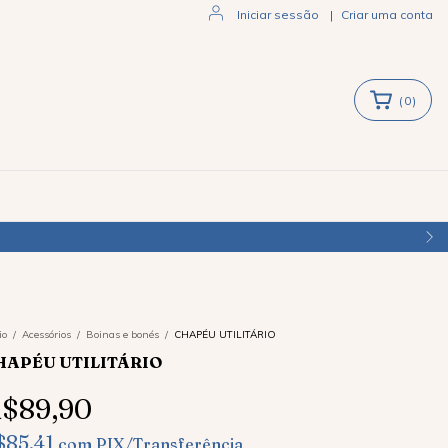
Iniciar sessão
|
Criar uma conta
(
0
)
io
/
Acessórios
/
Boinas e bonés
/
CHAPÉU UTILITÁRIO
HAPÉU UTILITÁRIO
$89,90
$85,41
com
PIX/Transferência