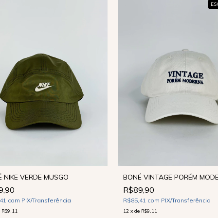
ES
 NIKE VERDE MUSGO
BONÉ VINTAGE PORÉM MOD
9,90
R$89,90
,41
com
PIX/Transferência
R$85,41
com
PIX/Transferência
e
R$9,11
12
x
de
R$9,11