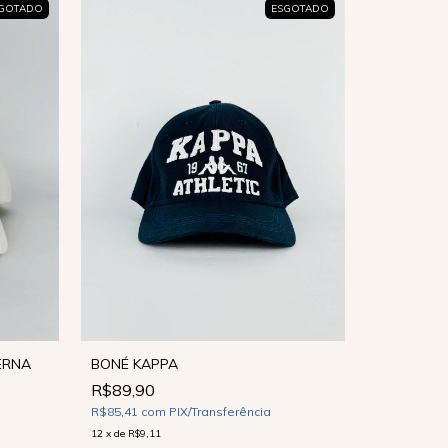
GOTADO
ESGOTADO
BONÉ KAPPA
ERNA
R$89,90
BONÉ VO
R$85,41
com
PIX/Transferência
R$120,0
12
x
de
R$9,11
R$114,00
c