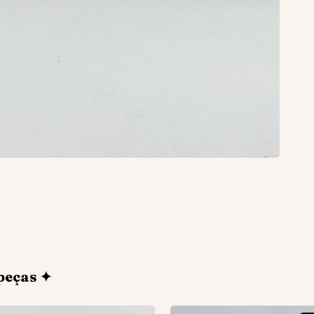
peças ✦