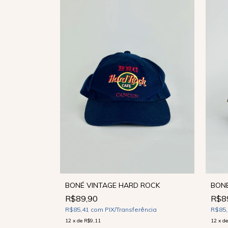
ESGOTADO
BONÉ VINTAGE HARD ROCK
BONÉ
R$89,90
R$8
ncia
R$85,41
com
PIX/Transferência
R$85
12
x
de
R$9,11
12
x
d