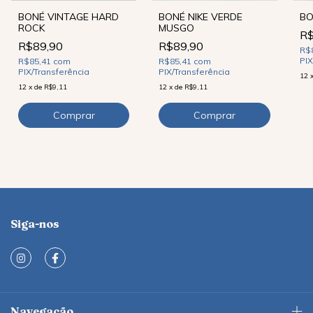
BO
BONÉ VINTAGE HARD
BONÉ NIKE VERDE
ROCK
MUSGO
R$
R$89,90
R$89,90
R$
PIX
R$85,41
com
R$85,41
com
PIX/Transferência
PIX/Transferência
12
12
x
de
R$9,11
12
x
de
R$9,11
Siga-nos
Navegação