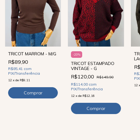
TR
TRICOT MARROM - M/G
-
20
%
LA
R$89,90
TRICOT ESTAMPADO
R$
VINTAGE - G
R$85,41
com
PIX/Transferência
R$
R$120,00
R$149,90
PIX
12
x
de
R$9,11
R$114,00
com
12
PIX/Transferência
12
x
de
R$12,16