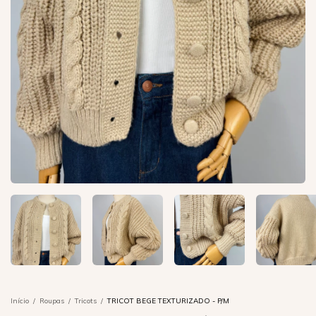
Início
/
Roupas
/
Tricots
/
TRICOT BEGE TEXTURIZADO - P/M