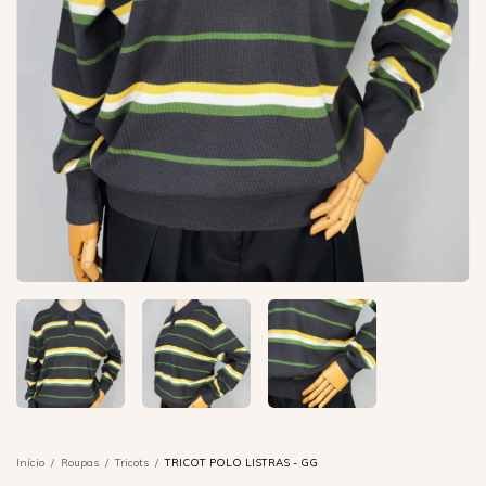
Início
/
Roupas
/
Tricots
/
TRICOT POLO LISTRAS - GG