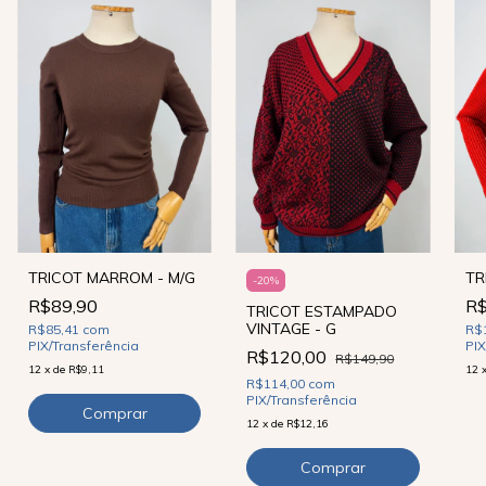
TR
TRICOT MARROM - M/G
-
20
%
R$
R$89,90
TRICOT ESTAMPADO
VINTAGE - G
R$
R$85,41
com
PIX
PIX/Transferência
R$120,00
R$149,90
12
12
x
de
R$9,11
R$114,00
com
PIX/Transferência
12
x
de
R$12,16