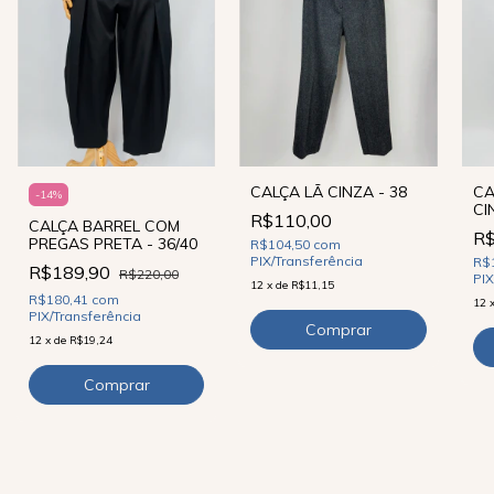
CALÇA LÃ CINZA - 38
CA
-
14
%
CI
R$110,00
CALÇA BARREL COM
R$
PREGAS PRETA - 36/40
R$104,50
com
PIX/Transferência
R$
R$189,90
R$220,00
PIX
12
x
de
R$11,15
R$180,41
com
12
PIX/Transferência
12
x
de
R$19,24