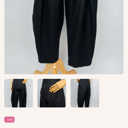
-
14
%