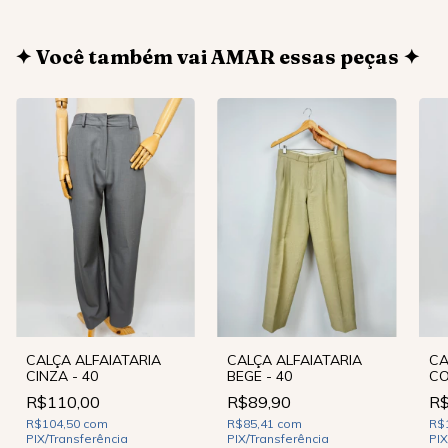
✦ Você também vai AMAR essas peças ✦
CALÇA ALFAIATARIA
CALÇA ALFAIATARIA
CA
CINZA - 40
BEGE - 40
CO
R$110,00
R$89,90
R$
R$104,50
com
R$85,41
com
R$
PIX/Transferência
PIX/Transferência
PIX