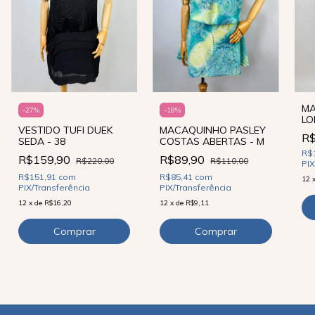
MA
-
27
%
-
18
%
LO
VESTIDO TUFI DUEK
MACAQUINHO PASLEY
R$
SEDA - 38
COSTAS ABERTAS - M
R$
R$159,90
R$89,90
R$220,00
R$110,00
PIX
R$151,91
com
R$85,41
com
12
PIX/Transferência
PIX/Transferência
12
x
de
R$16,20
12
x
de
R$9,11