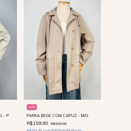
-
27
%
CASAQUET
PARKA BEGE COM CAPUZ - M/G
 - P
R$89,90
R$159,90
R$220,00
R$85,41
co
R$151,91
com
PIX/Transferência