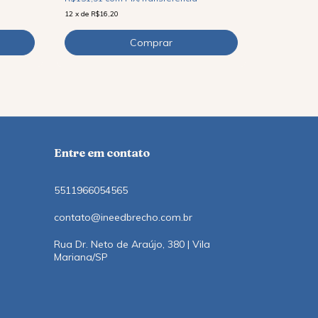
12
x
de
R$9,11
12
x
de
R$16,20
Entre em contato
5511966054565
contato@ineedbrecho.com.br
Rua Dr. Neto de Araújo, 380 | Vila
Mariana/SP