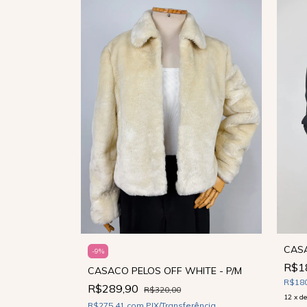
ESGOTADO
 FOG - M
CASA
-
9
%
R$1
CASACO PELOS OFF WHITE - P/M
ência
R$18
R$289,90
R$320,00
12
x
d
R$275,41
com
PIX/Transferência