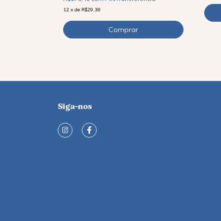
12
x
de
R$29,38
Siga-nos