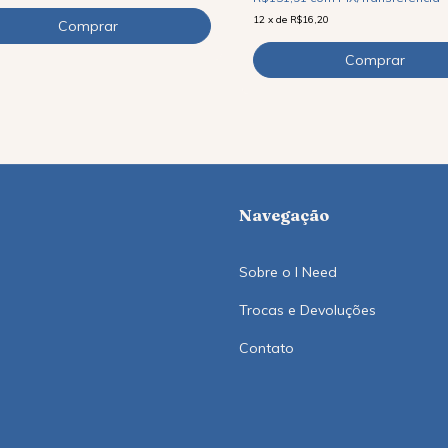
12
x
de
R$16,20
Navegação
Sobre o I Need
Trocas e Devoluções
Contato