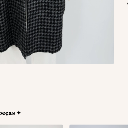
peças ✦