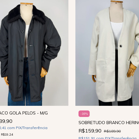
CO GOLA PELOS - M/G
-
16
%
89,90
SOBRETUDO BRANCO HERING
0,41
com
PIX/Transferência
R$159,90
R$189,90
e
R$19,24
R$151,91
com
PIX/Transferência