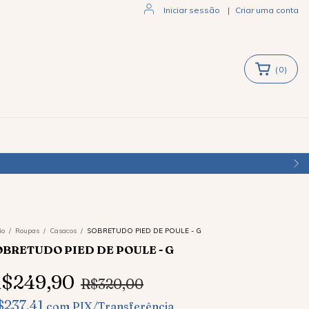
Iniciar sessão
|
Criar uma conta
(
0
)
io
/
Roupas
/
Casacos
/
SOBRETUDO PIED DE POULE - G
OBRETUDO PIED DE POULE - G
$249,90
R$320,00
$237,41
com
PIX/Transferência