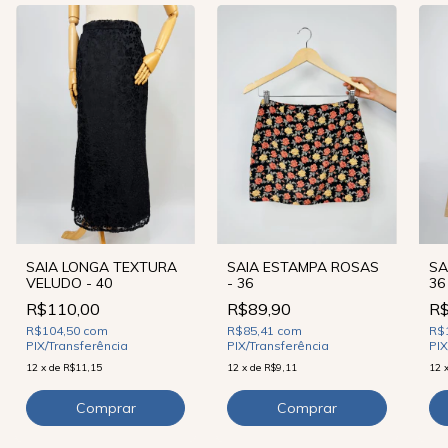
SA
SAIA LONGA TEXTURA
SAIA ESTAMPA ROSAS
36
VELUDO - 40
- 36
R$
R$110,00
R$89,90
R$
R$104,50
com
R$85,41
com
PIX
PIX/Transferência
PIX/Transferência
12
12
x
de
R$11,15
12
x
de
R$9,11