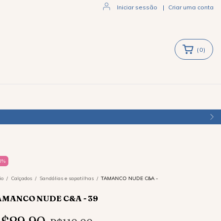
Iniciar sessão
|
Criar uma conta
(
0
)
8
%
io
/
Calçados
/
Sandálias e sapatilhas
/
TAMANCO NUDE C&A -
AMANCO NUDE C&A - 39