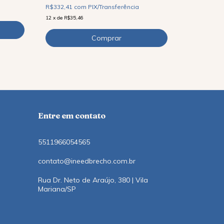
R$332,41
com
PIX/Transferência
R$89,90
12
x
de
R$35,46
R$85,41
co
12
x
de
R$9,11
Entre em contato
5511966054565
contato@ineedbrecho.com.br
Rua Dr. Neto de Araújo, 380 | Vila
Mariana/SP