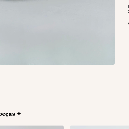
peças ✦