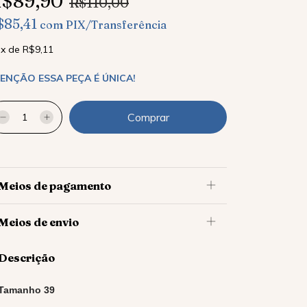
$89,90
R$110,00
$85,41
com
PIX/Transferência
x
de
R$9,11
ENÇÃO ESSA PEÇA É ÚNICA!
Meios de pagamento
Meios de envio
Descrição
Tamanho 39