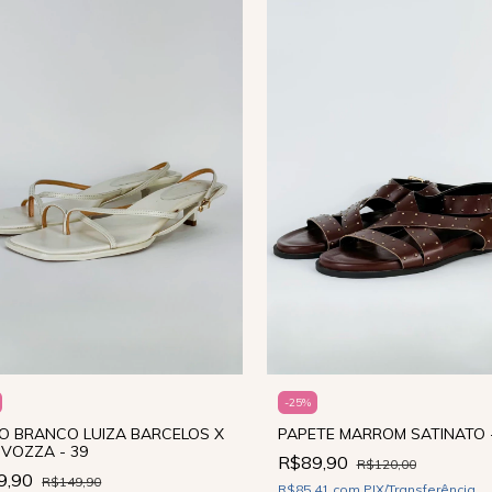
-
25
%
PAPETE MARROM SATINATO -
O BRANCO LUIZA BARCELOS X
 VOZZA - 39
R$89,90
R$120,00
9,90
R$149,90
R$85,41
com
PIX/Transferência