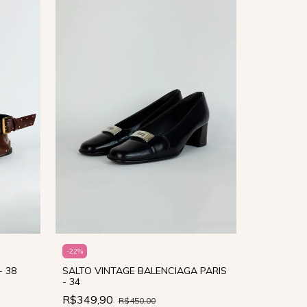
-
22
%
 38
SALTO VINTAGE BALENCIAGA PARIS
-
18
%
- 34
SALTO AN
R$349,90
R$450,00
39