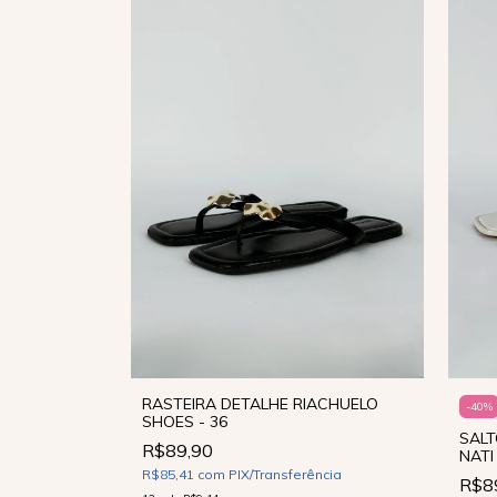
RASTEIRA DETALHE RIACHUELO
-
40
%
SHOES - 36
SALT
R$89,90
NATI
ência
R$85,41
com
PIX/Transferência
R$8