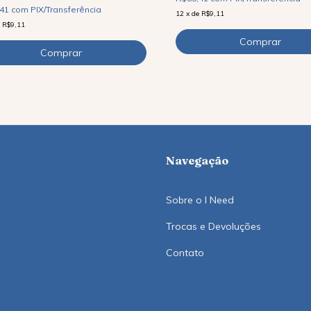
,41
com
PIX/Transferência
12
x
de
R$9,11
e
R$9,11
Navegação
Sobre o I Need
Trocas e Devoluções
Contato