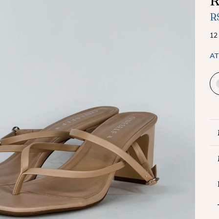
R
R
12
AT