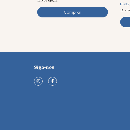
12
x
de
R$9,11
R$85
12
x
d
Siga-nos