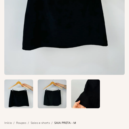
Início
/
Roupas
/
Saias e shorts
/
SAIA PRETA - M