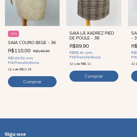
SAIA LÃ XADREZ PIED
SA
-
27
%
DE POULE - 38
- 
SAIA COURO BEGE - 36
R$89,90
R$
R$110,00
R$149,90
R$85,41
com
R$
PIX/Transferência
PIX
R$104,50
com
PIX/Transferência
12
x
de
R$9,11
12
12
x
de
R$11,15
Siga-nos