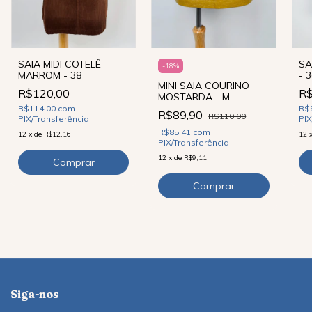
SAIA MIDI COTELÊ
SA
-
18
%
MARROM - 38
- 
MINI SAIA COURINO
R$120,00
R$
MOSTARDA - M
R$114,00
com
R$
R$89,90
R$110,00
PIX/Transferência
PIX
R$85,41
com
12
x
de
R$12,16
12
PIX/Transferência
12
x
de
R$9,11
Siga-nos