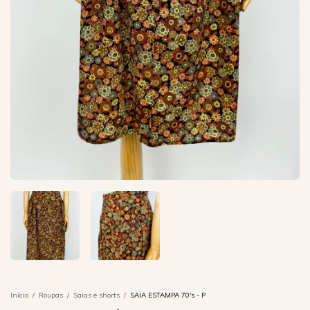
Início
/
Roupas
/
Saias e shorts
/
SAIA ESTAMPA 70's - P