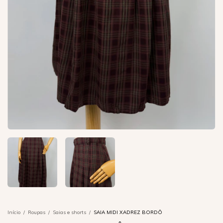
Início
/
Roupas
/
Saias e shorts
/
SAIA MIDI XADREZ BORDÔ