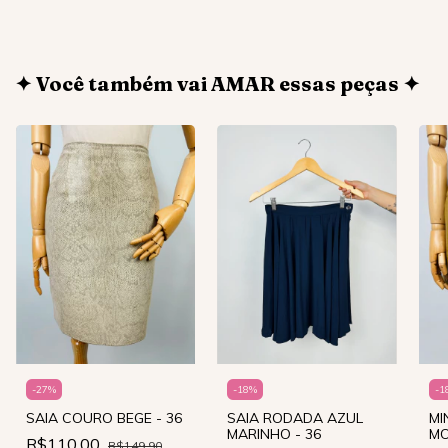
✦ Você também vai AMAR essas peças ✦
-
18
%
-
1
-
27
%
SAIA RODADA AZUL
MI
SAIA COURO BEGE - 36
MARINHO - 36
MO
R$110,00
R$149,90