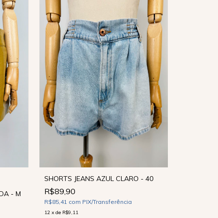
SHORTS JEANS AZUL CLARO - 40
R$89,90
SHORTS X
DA - M
R$85,41
com
PIX/Transferência
R$89,90
12
x
de
R$9,11
R$85,41
co