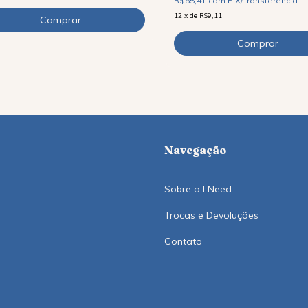
R$85,41
com
PIX/Transferência
12
x
de
R$9,11
Navegação
Sobre o I Need
Trocas e Devoluções
Contato