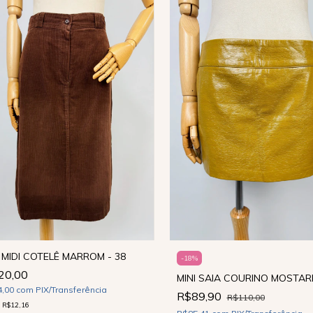
 MIDI COTELÊ MARROM - 38
-
18
%
20,00
MINI SAIA COURINO MOSTAR
4,00
com
PIX/Transferência
R$89,90
R$110,00
e
R$12,16