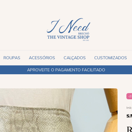
ROUPAS
ACESSÓRIOS
CALÇADOS
CUSTOMIZADOS
ENVIAMOS PARA TODO O BRASIL
-
2
Iníc
S
R