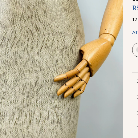
R
12
AT