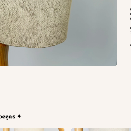
peças ✦