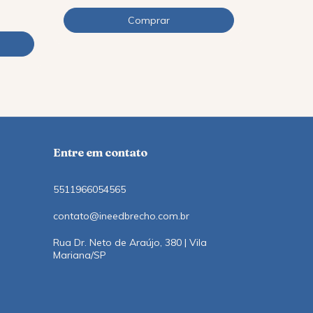
12
x
de
R$9,11
Entre em contato
5511966054565
contato@ineedbrecho.com.br
Rua Dr. Neto de Araújo, 380 | Vila
Mariana/SP