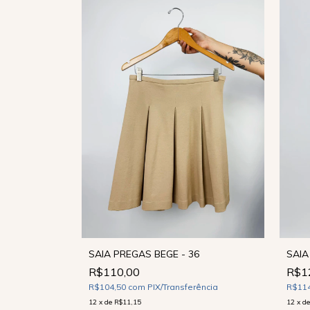
SAIA PREGAS BEGE - 36
VELUDO - 40
SAIA
R$110,00
R$1
R$104,50
com
PIX/Transferência
ência
R$11
12
x
de
R$11,15
12
x
d