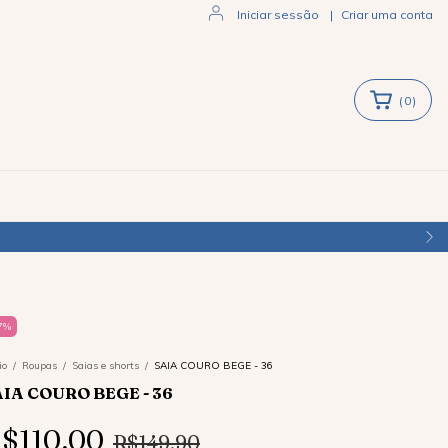
Iniciar sessão
|
Criar uma conta
(
0
)
7
%
io
/
Roupas
/
Saias e shorts
/
SAIA COURO BEGE - 36
AIA COURO BEGE - 36
$110,00
R$149,90