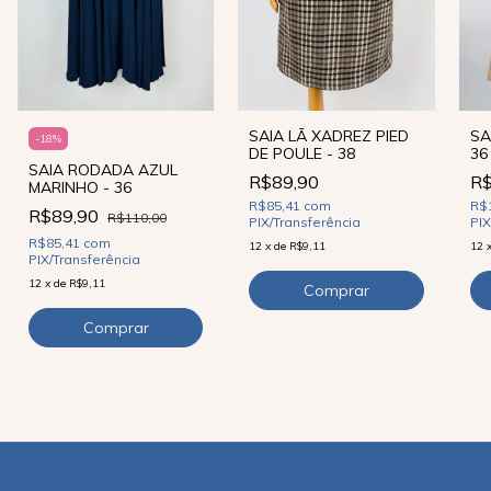
SA
SAIA LÃ XADREZ PIED
-
18
%
36
DE POULE - 38
SAIA RODADA AZUL
R$
R$89,90
MARINHO - 36
R$
R$85,41
com
R$89,90
R$110,00
PIX
PIX/Transferência
R$85,41
com
12
12
x
de
R$9,11
PIX/Transferência
12
x
de
R$9,11