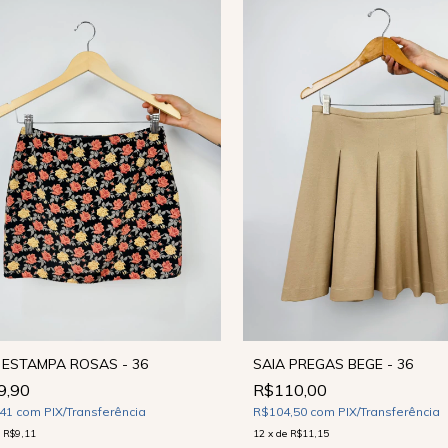
SAIA PREGAS BEGE - 36
 ESTAMPA ROSAS - 36
R$110,00
9,90
R$104,50
com
PIX/Transferência
,41
com
PIX/Transferência
12
x
de
R$11,15
e
R$9,11