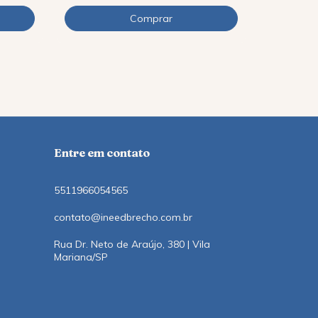
12
x
de
R$9,11
Entre em contato
5511966054565
contato@ineedbrecho.com.br
Rua Dr. Neto de Araújo, 380 | Vila
Mariana/SP