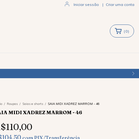
Iniciar sessão
|
Criar uma conta
(
0
)
io
/
Roupas
/
Saias e shorts
/
SAIA MIDI XADREZ MARROM - 46
AIA MIDI XADREZ MARROM - 46
$110,00
$104,50
com
PIX/Transferência