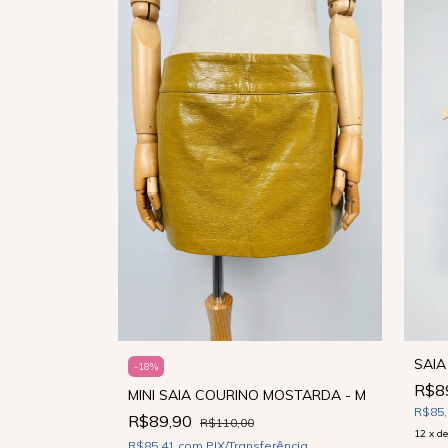
DE POULE -
SAIA
-
18
%
R$8
MINI SAIA COURINO MOSTARDA - M
R$85
R$89,90
R$110,00
ncia
12
x
d
R$85,41
com
PIX/Transferência