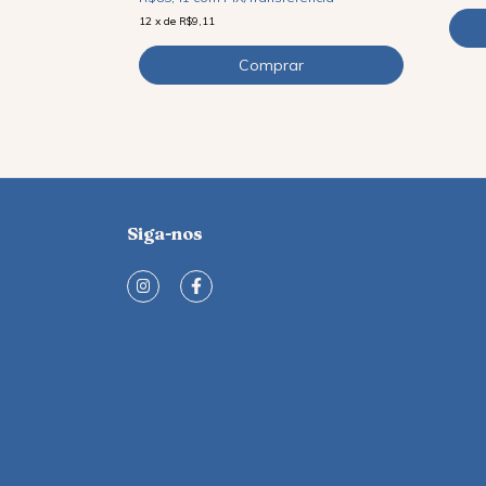
12
x
de
R$9,11
Siga-nos