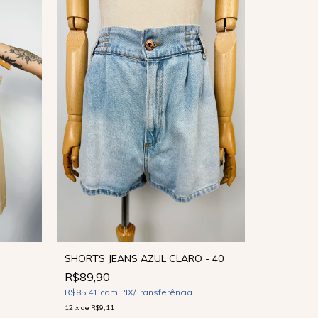
SHORTS JEANS AZUL CLARO - 40
R$89,90
SHORTS X
R$85,41
com
PIX/Transferência
R$89,90
12
x
de
R$9,11
R$85,41
co