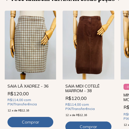
SAIA MIDI COTELÊ
SAIA LÃ XADREZ - 36
-
1
MARROM - 38
R$120,00
MI
R$120,00
MO
R$114,00
com
PIX/Transferência
R$114,00
com
R
PIX/Transferência
12
x
de
R$12,16
R$
12
x
de
R$12,16
PIX
12