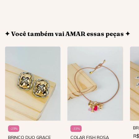
✦ Você também vai AMAR essas peças ✦
BR
-
25
%
-
33
%
R$
BRINCO DUO GRACE
COLAR FISH ROSA