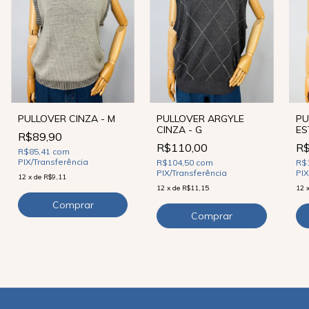
PULLOVER CINZA - M
PULLOVER ARGYLE
PU
CINZA - G
ES
R$89,90
R$110,00
R$
R$85,41
com
PIX/Transferência
R$104,50
com
R$
PIX/Transferência
PIX
12
x
de
R$9,11
12
x
de
R$11,15
12