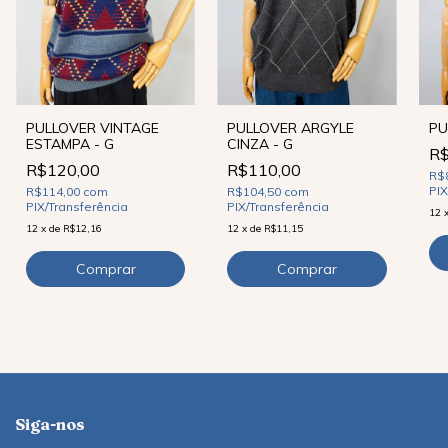
PULLOVER VINTAGE
PULLOVER ARGYLE
PU
ESTAMPA - G
CINZA - G
R$
R$120,00
R$110,00
R$
PIX
R$114,00
com
R$104,50
com
PIX/Transferência
PIX/Transferência
12
12
x
de
R$12,16
12
x
de
R$11,15
Siga-nos