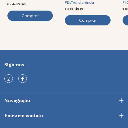
PIX
PIX/Transferência
6
x
de
R$5,66
6
x
6
x
de
R$5,66
Siga-nos
Navegação
Entre em contato