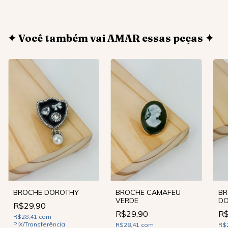
✦ Você também vai AMAR essas peças ✦
BR
BROCHE DOROTHY
BROCHE CAMAFEU
D
VERDE
R$29,90
R$
R$29,90
R$28,41
com
PIX/Transferência
R$
R$28,41
com