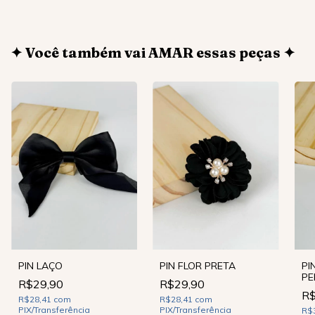
✦ Você também vai AMAR essas peças ✦
PIN LAÇO
PIN FLOR PRETA
PI
PE
R$29,90
R$29,90
R$
R$28,41
com
R$28,41
com
PIX/Transferência
PIX/Transferência
R$