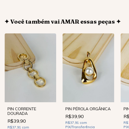
✦ Você também vai AMAR essas peças ✦
PIN CORRENTE
PIN PÉROLA ORGÂNICA
PI
DOURADA
R$39,90
R$
R$39,90
R$37,91
com
R$
PIX/Transferência
PIX
R$37,91
com