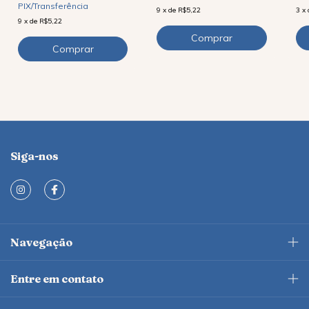
PIX/Transferência
9
x
de
R$5,22
3
x
9
x
de
R$5,22
Siga-nos
Navegação
Entre em contato