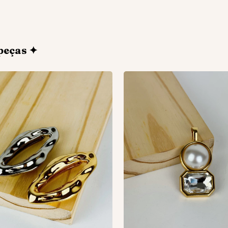
peças ✦