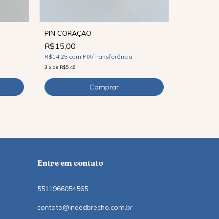
PIN CORAÇÃO
R$15,00
PIN PÉRO
R$14,25
com
PIX/Transferência
R$39,90
3
x
de
R$5,46
R$37,91
co
9
x
de
R$5,22
Entre em contato
5511966054565
contato@ineedbrecho.com.br