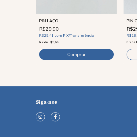
PIN LAÇO
PIN 
R$29,90
R$2
ncia
R$28,41
com
PIX/Transferência
R$28
6
x
de
R$5,66
6
x
de
Siga-nos