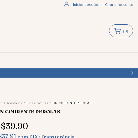
Iniciar sessão
|
Criar uma conta
(
0
)
io
/
Acessórios
/
Pins e broches
/
PIN CORRENTE PEROLAS
IN CORRENTE PEROLAS
$39,90
$37,91
com
PIX/Transferência