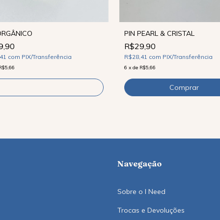
ORGÂNICO
PIN PEARL & CRISTAL
9,90
R$29,90
,41
com
PIX/Transferência
R$28,41
com
PIX/Transferência
R$5,66
6
x
de
R$5,66
Comprar
Navegação
Sobre o I Need
Trocas e Devoluções