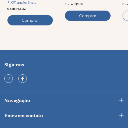
PIX/Transferência
6
x
de
R$5,66
6
x
9
x
de
R$5,22
Siga-nos
Navegação
Entre em contato