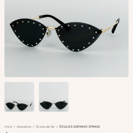
Início
/
Acessórios
/
Óculos de Sol
/
ÓCULOS GATINHO STRASS