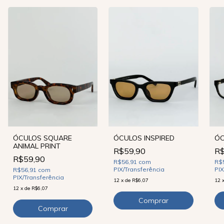
ÓCULOS INSPIRED
ÓCULOS SQUARE
ÓC
ANIMAL PRINT
R$59,90
R$
R$59,90
R$56,91
com
R$
PIX/Transferência
PIX
R$56,91
com
PIX/Transferência
12
x
de
R$6,07
12
12
x
de
R$6,07